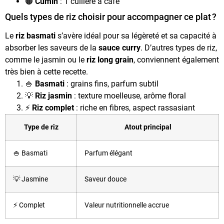
🟤
Cumin
: 1 cuillère à café
Quels types de riz choisir pour accompagner ce plat ?
Le
riz basmati
s’avère idéal pour sa légèreté et sa capacité à
absorber les saveurs de la
sauce curry
. D’autres types de riz,
comme le jasmin ou le
riz long grain
, conviennent également
très bien à cette recette.
🍚
Basmati
: grains fins, parfum subtil
💡
Riz jasmin
: texture moelleuse, arôme floral
⚡
Riz complet
: riche en fibres, aspect rassasiant
Type de riz
Atout principal
🍚 Basmati
Parfum élégant
💡 Jasmine
Saveur douce
⚡ Complet
Valeur nutritionnelle accrue