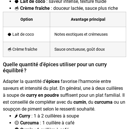
🥥
Lait de coco
: saveur intense, texture fluide
🥣
Crème fraîche
: douceur lactée, sauce plus riche
Option
Avantage principal
🥥 Lait de coco
Notes exotiques et crémeuses
🥣 Crème fraîche
Sauce onctueuse, goût doux
Quelle quantité d’épices utiliser pour un curry
équilibré ?
Adapter la quantité d’
épices
favorise l’harmonie entre
saveurs et intensité du plat. En général, une à deux cuillères
à soupe de
curry en poudre
suffisent pour un plat familial. Il
est conseillé de compléter avec du
cumin
, du
curcuma
ou un
soupçon de piment selon le ressenti souhaité.
🌶️
Curry
: 1 à 2 cuillères à soupe
🟡
Curcuma
: 1 cuillère à café